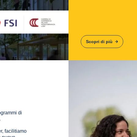
Scopri di più
rogrammi di
.
r, facilitiamo