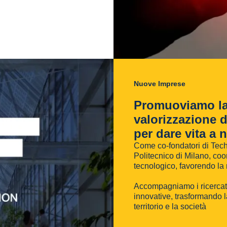
Nuove Imprese
Promuoviamo l
valorizzazione d
per dare vita a 
Come co-fondatori di Tech
Politecnico di Milano, coor
tecnologico, favorendo la 
Accompagniamo i ricercato
innovative, trasformando l
territorio e la società