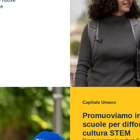
le nuove
ne
Capitale Umano
Promuoviamo in
scuole per diffo
cultura STEM