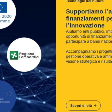
Tecnologie del Futuro
Supportiamo l’a
finanziamenti p
l’innovazione
Aiutiamo enti pubblici, imp
opportunità di finanziament
partecipare a bandi nazion
Accompagniamo i progetti 
gestione operativa e amm
visione strategica e risulta
Scopri di più