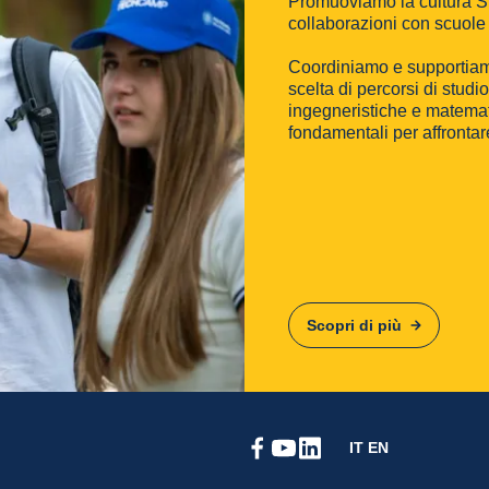
Promuoviamo la cultura ST
collaborazioni con scuole e
Coordiniamo e supportiamo 
scelta di percorsi di studi
ingegneristiche e matema
fondamentali per affrontare
Scopri di più
IT
EN