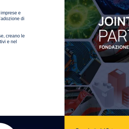
 imprese e
l’adozione di
se, creano le
ivi e nel