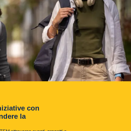
iziative con
ndere la