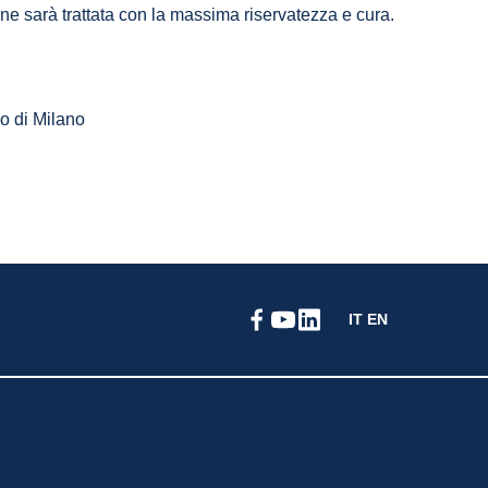
one sarà trattata con la massima riservatezza e cura.
co di Milano
IT
EN