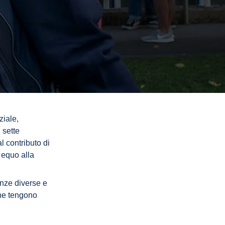
ziale,
 sette
l contributo di
 equo alla
enze diverse e
che tengono